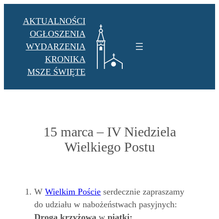
Przejdź
AKTUALNOŚCI
do
OGŁOSZENIA
treści
WYDARZENIA
KRONIKA
MSZE ŚWIĘTE
15 marca – IV Niedziela
Wielkiego Postu
W
Wielkim Poście
serdecznie zapraszamy
do udziału w nabożeństwach pasyjnych:
Droga krzyżowa
w
piątki: