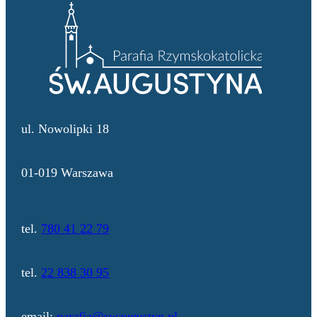
ul. Nowolipki 18
01-019 Warszawa
tel.
780 41 22 79
tel.
22 838 30 95
email:
parafia@swaugustyn.pl