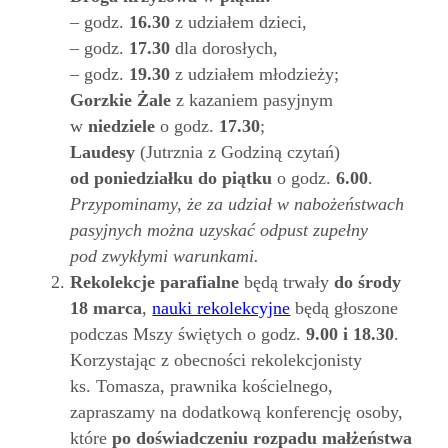
– godz.
16.30
z udziałem dzieci,
– godz.
17.30
dla dorosłych,
– godz.
19.30
z udziałem młodzieży;
Gorzkie Żale
z kazaniem pasyjnym
w
niedziele
o godz.
17.30
;
Laudesy
(Jutrznia z Godziną czytań)
od poniedziałku do piątku
o godz.
6.00
.
Przypominamy, że za udział w nabożeństwach
pasyjnych można uzyskać odpust zupełny
pod zwykłymi warunkami.
Rekolekcje parafialne
będą trwały
do środy
18 marca
,
nauki rekolekcyjne
będą głoszone
podczas Mszy świętych o godz.
9.00 i 18.30
.
Korzystając z obecności rekolekcjonisty
ks. Tomasza, prawnika kościelnego,
zapraszamy na dodatkową konferencję osoby,
które
po doświadczeniu rozpadu małżeństwa