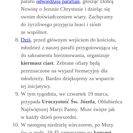
parafii
odwiedzają parafian
, głosząc Dobrą
Nowinę o Jezusie Chrystusie i dzieląc się
swoim doświadczeniem wiary. Zachęcamy
do życzliwego przyjęcia braci i sióstr
ze wspólnot.
Dziś
, przed głównym wejściem do kościoła,
młodzież z naszej parafii przygotowująca się
do sakramentu bierzmowania, organizuje
kiermasz ciast
. Zebrane ofiary będą
przeznaczone na wyjazd formacyjny dla
młodzieży. Bardzo dziękujemy za wsparcie
tej inicjatywy.
W tym tygodniu, we czwartek 19 marca,
przypada
Uroczystość Św. Józefa
, Oblubieńca
Najświętszej Maryi Panny. Msze święte jak
w każdy dzień powszedni.
W następną niedzielę wieczorem, po Mszy
św. o godz. 19.45 zapraszamy na
koncert