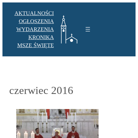
Przejdź
AKTUALNOŚCI
do
OGŁOSZENIA
treści
WYDARZENIA
KRONIKA
MSZE ŚWIĘTE
czerwiec 2016