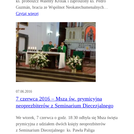
ks. proboszcz Walenty Królak i zaproszony ks. Pedro
Guzmán, bracia ze Wspólnot Neokatechumenalnych…
Czytaj więcej
07.06.2016
7 czerwca 2016 – Msza św. prymicyjna
neoprezbiterów z Seminarium Diecezjalnego
We wtorek, 7 czerwca o godz. 18:30 odbyła się Msza święta
prymicyjna z udziałem dwóch księży neoprezbiterów
z Seminarium Diecezjalnego: ks. Pawła Paliga