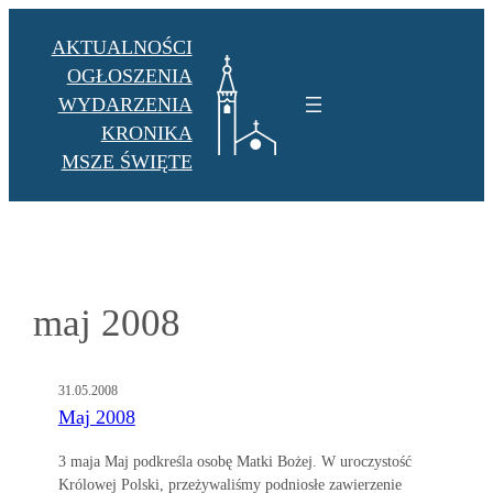
Przejdź
AKTUALNOŚCI
do
OGŁOSZENIA
treści
WYDARZENIA
KRONIKA
MSZE ŚWIĘTE
maj 2008
31.05.2008
Maj 2008
3 maja Maj podkreśla osobę Matki Bożej. W uroczystość
Królowej Polski, przeżywaliśmy podniosłe zawierzenie